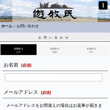
ホーム
>
お問い合わせ
お問い合わせ
STEP 1
STEP 2
STEP 3
入力
確認
完了
お名前
[
必須
]
メールアドレス
[
必須
]
メールアドレスをお間違えの場合はお返事が届きま