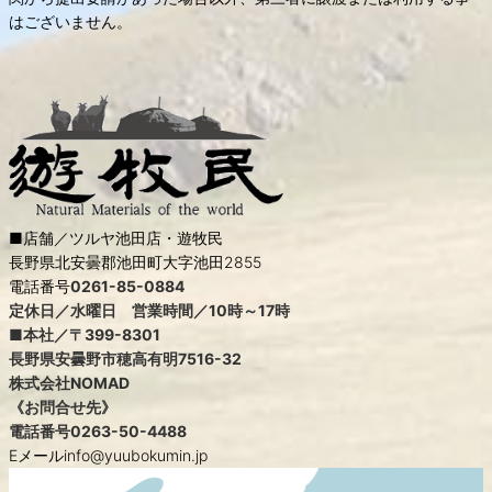
はございません。
■店舗／ツルヤ池田店・遊牧民
長野県北安曇郡池田町大字池田2855
電話番号
0261-85-0884
定休日／水曜日 営業時間／10時～17時
■本社／〒399-8301
長野県安曇野市穂高有明7516-32
株式会社NOMAD
《お問合せ先》
電話番号
0263-50-4488
Eメールinfo@yuubokumin.jp