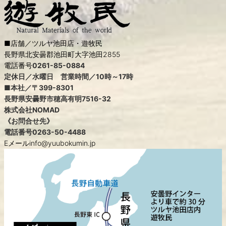
■店舗／ツルヤ池田店・遊牧民
長野県北安曇郡池田町大字池田2855
電話番号
0261-85-0884
定休日／水曜日 営業時間／10時～17時
■本社／〒399-8301
長野県安曇野市穂高有明7516-32
株式会社NOMAD
《お問合せ先》
電話番号
0263-50-4488
Eメールinfo@yuubokumin.jp