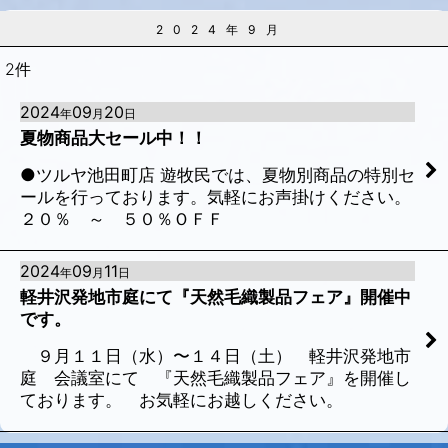
2024年9月
2
件
2024
09
20
年
月
日
夏物商品大セール中！！
●ツルヤ池田町店 遊牧民では、夏物別商品の特別セ
ールを行っております。気軽にお声掛けください。
２０％ ～ ５０％ＯＦＦ
2024
09
11
年
月
日
軽井沢発地市庭にて『天然毛織製品フェア』開催中
です。
９月１１日（水）〜１４日（土） 軽井沢発地市
庭 会議室にて 『天然毛織製品フェア』を開催し
ております。 お気軽にお越しください。