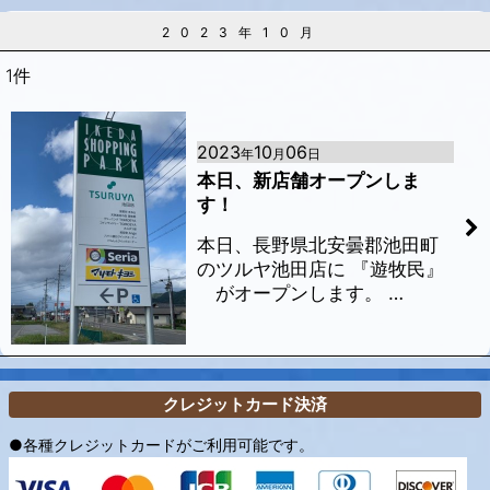
2023年10月
1
件
2023
10
06
年
月
日
本日、新店舗オープンしま
す！
本日、長野県北安曇郡池田町
のツルヤ池田店に 『遊牧民』
がオープンします。 …
クレジットカード決済
●各種クレジットカードがご利用可能です。