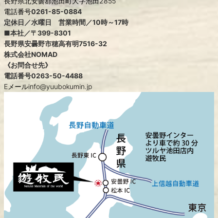
長野県北安曇郡池田町大字池田2855
電話番号
0261-85-0884
定休日／水曜日 営業時間／10時～17時
■本社／〒399-8301
長野県安曇野市穂高有明7516-32
株式会社NOMAD
《お問合せ先》
電話番号
0263-50-4488
Eメールinfo@yuubokumin.jp