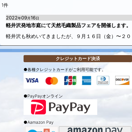
1
件
2022
09
16
年
月
日
軽井沢発地市庭にて天然毛織製品フェアを開催します。
軽井沢も秋めいてきましたが、９月１６日（金）〜２０
クレジットカード決済
●各種クレジットカードがご利用可能です。
●PayPayオンライン
●Aamazon Pay