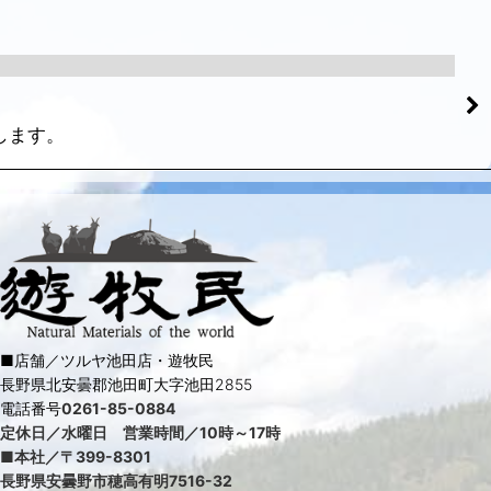
します。
■店舗／ツルヤ池田店・遊牧民
長野県北安曇郡池田町大字池田2855
電話番号
0261-85-0884
定休日／水曜日 営業時間／10時～17時
■本社／〒399-8301
長野県安曇野市穂高有明7516-32