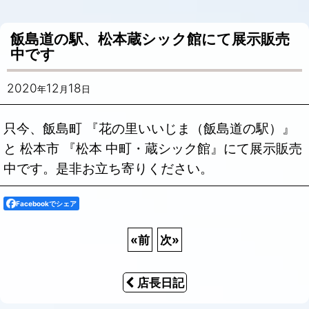
飯島道の駅、松本蔵シック館にて展示販売
中です
2020
12
18
年
月
日
只今、飯島町 『花の里いいじま（飯島道の駅）』
と 松本市 『松本 中町・蔵シック館』にて展示販売
中です。是非お立ち寄りください。
Facebookでシェア
«
前
次
»
店長日記