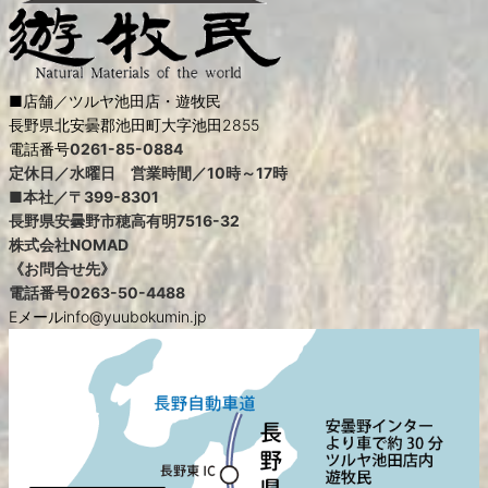
■店舗／ツルヤ池田店・遊牧民
長野県北安曇郡池田町大字池田2855
電話番号
0261-85-0884
定休日／水曜日 営業時間／10時～17時
■本社／〒399-8301
長野県安曇野市穂高有明7516-32
株式会社NOMAD
《お問合せ先》
電話番号
0263-50-4488
Eメールinfo@yuubokumin.jp