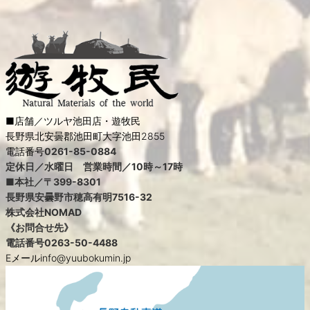
■店舗／ツルヤ池田店・遊牧民
長野県北安曇郡池田町大字池田2855
電話番号
0261-85-0884
定休日／水曜日 営業時間／10時～17時
■本社／〒399-8301
長野県安曇野市穂高有明7516-32
株式会社NOMAD
《お問合せ先》
電話番号
0263-50-4488
Eメールinfo@yuubokumin.jp