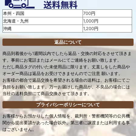
本州・四国
700円
北海道・九州
1,000円
沖縄
1,200円
返品について
商品到着後から1週間以内でしたら返品・交換の対応をさせて頂きま
す。事前にお電話またはメールにてご連絡をお願い致します。
ただし商品タグの付いた未使用品に限ります。丈直しをした商品や
オーダー商品は返品をお受けできませんのでご注意 願います。
お客様の都合で返品交換を希望される場合の送料は、お客様にてご
負担をお願い致します。万一お届けした商品が、不良品の場合には
当社の送料負担にて商品交換させて頂きます。
プライバシーポリシーについて
お客様からお預かりした個人情報を、裁判所・警察機関等の公共機
関から提出要請があった場合以外、第三者に譲渡または利用する事
はございません。