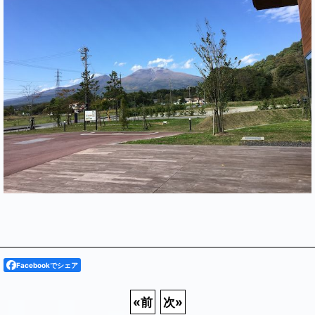
Facebookでシェア
«
前
次
»