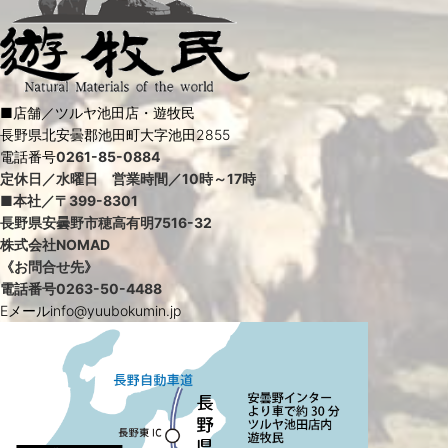
■店舗／ツルヤ池田店・遊牧民
長野県北安曇郡池田町大字池田2855
電話番号
0261-85-0884
定休日／水曜日 営業時間／10時～17時
■本社／〒399-8301
長野県安曇野市穂高有明7516-32
株式会社NOMAD
《お問合せ先》
電話番号
0263-50-4488
Eメールinfo@yuubokumin.jp