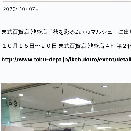
2020
10
07
年
月
日
東武百貨店 池袋店「秋を彩るZakkaマルシェ」に
１０月１５日〜２０日 東武百貨店 池袋店 4Ｆ 第２
http://www.tobu-dept.jp/ikebukuro/event/detai