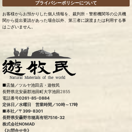
プライバシーポリシーについて
お客様からお預かりした個人情報を、裁判所・警察機関等の公共機
関から提出要請があった場合以外、第三者に譲渡または利用する事
はございません。
■店舗／ツルヤ池田店・遊牧民
長野県北安曇郡池田町大字池田2855
電話番号
0261-85-0884
定休日／水曜日 営業時間／10時～17時
■本社／〒399-8301
長野県安曇野市穂高有明7516-32
株式会社NOMAD
《お問合せ先》