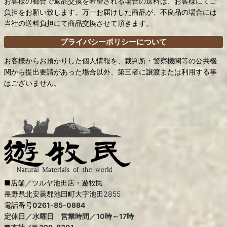
お客様の都合で返品交換を希望される場合の送料は、お客様にてご
負担をお願い致します。万一お届けした商品が、不良品の場合には
当社の送料負担にて商品交換させて頂きます。
プライバシーポリシーについて
お客様からお預かりした個人情報を、裁判所・警察機関等の公共機
関から提出要請があった場合以外、第三者に譲渡または利用する事
はございません。
■店舗／ツルヤ池田店・遊牧民
長野県北安曇郡池田町大字池田2855
電話番号
0261-85-0884
定休日／水曜日 営業時間／10時～17時