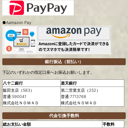
●Aamazon Pay
銀行振込（前払い）
下記のいずれかの指定口座へお振込お願いします。
八十二銀行
楽天銀行
飯田支店（583）
第二営業支店（252）
普通:590041
普通:7713768
株式会社ＮＯＭＡＤ
株式会社ＮＯＭＡＤ
代金引換手数料
総お支払い金額
手数料