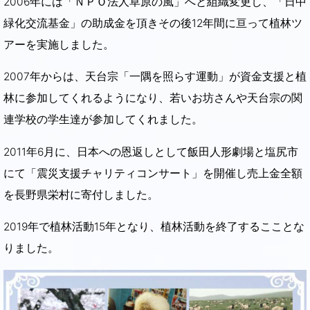
2006年には「ＮＰＯ法人草原の風」へと組織変更し、「日中
緑化交流基金」の助成金を頂きその後12年間に亘って植林ツ
アーを実施しました。
2007年からは、天台宗「一隅を照らす運動」が資金支援と植
林に参加してくれるようになり、若いお坊さんや天台宗の関
連学校の学生達が参加してくれました。
2011年6月に、日本への恩返しとして飯田人形劇場と塩尻市
にて「震災支援チャリティコンサート」を開催し売上金全額
を長野県栄村に寄付しました。
2019年で植林活動15年となり、植林活動を終了するこことな
りました。