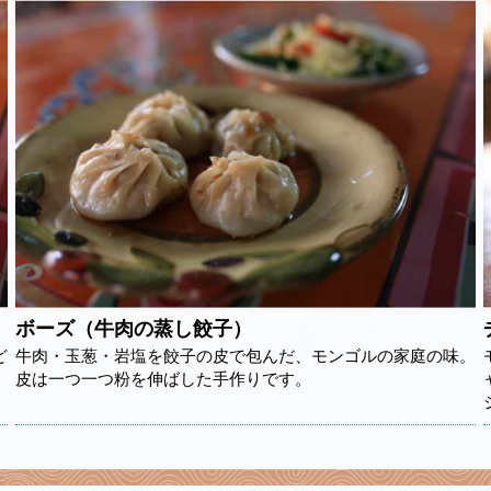
ボーズ（牛肉の蒸し餃子）
ど
牛肉・玉葱・岩塩を餃子の皮で包んだ、モンゴルの家庭の味。
皮は一つ一つ粉を伸ばした手作りです。