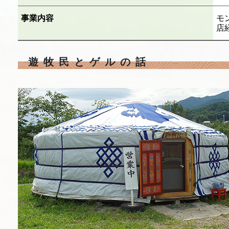
事業内容
モ
店
遊牧民とゲルの話