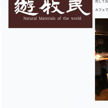
売して
カフェ