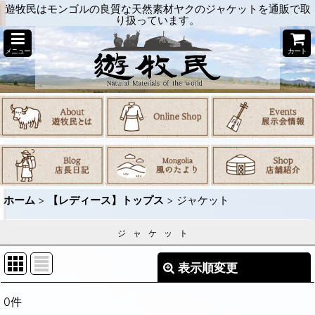
遊牧民はモンゴルの良質な天然素材ヤクのジャケットを通販で取
り扱っています。
メニュー
カート
ホーム
>
【レディース】トップス
>
ジャケット
ジャケット
表示順変更
閉じる
0
件
表示数
: