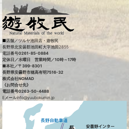
■店舗／ツルヤ池田店・遊牧民
長野県北安曇郡池田町大字池田2855
電話番号
0261-85-0884
定休日／水曜日 営業時間／10時～17時
■本社／〒399-8301
長野県安曇野市穂高有明7516-32
株式会社NOMAD
《お問合せ先》
電話番号
0263-50-4488
Eメールinfo@yuubokumin.jp